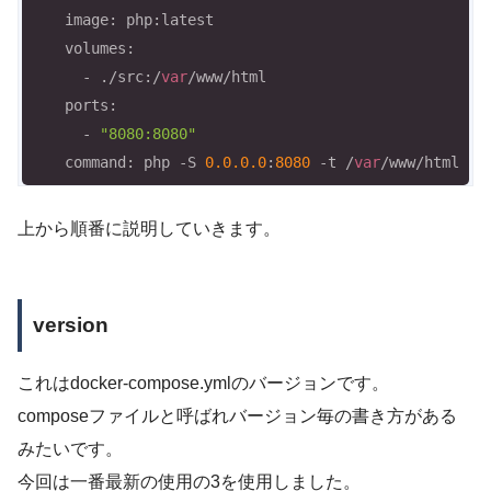
    image: php:latest

    volumes:

      - ./src:/
var
/www/html

    ports:

      - 
"8080:8080"
    command: php -S 
0.0
.0
.0
:
8080
 -t /
var
/www/html
上から順番に説明していきます。
version
これはdocker-compose.ymlのバージョンです。
composeファイルと呼ばれバージョン毎の書き方がある
みたいです。
今回は一番最新の使用の3を使用しました。