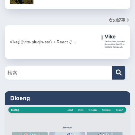
次の記事
Vike(旧vite-plugin-ssr) + Reactで…
Bloeng